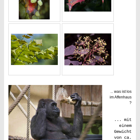
... was ist los
im Affenhaus
?
... mit
einem
Gewicht
von ca.