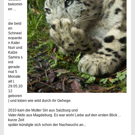
bekomm
en ...
...
die beid
en
Schneel
eoparde
n Kater
Nuri und
Katze
Samira s
ind
gerade
mal 5
Monate
alt (
29.05.20
12
geboren
) und toben wie wild durch ihr Gehege.
2010 kam die Mutter Siri aus Salzburg und
Vater Akito aus Magdeburg. Es war wohl Liebe auf den ersten Blick ...
kurze Zeit
später kündigte sich schon der Nachwuchs an...