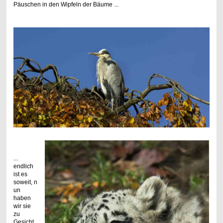
Päuschen in den Wipfeln der Bäume ...
...
endlich
ist es
soweit, n
un
haben
wir sie
zu
Gesicht