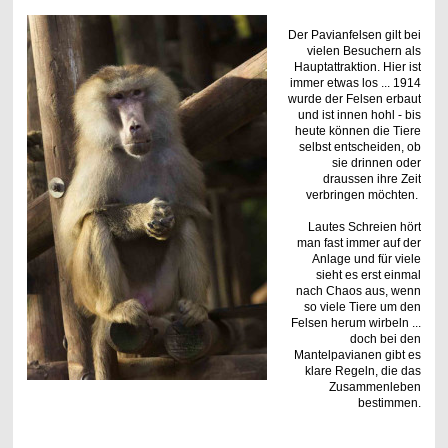
Der Pavianfelsen gilt bei
vielen Besuchern als
Hauptattraktion. Hier ist
immer etwas los ... 1914
wurde der Felsen erbaut
und ist innen hohl - bis
heute können die Tiere
selbst entscheiden, ob
sie drinnen oder
draussen ihre Zeit
verbringen möchten.
Lautes Schreien hört
man fast immer auf der
Anlage und für viele
sieht es erst einmal
nach Chaos aus, wenn
so viele Tiere um den
Felsen herum wirbeln ...
doch bei den
Mantelpavianen gibt es
klare Regeln, die das
Zusammenleben
bestimmen.