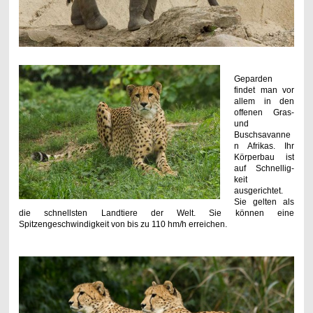
Geparden
findet man vor
allem in den
offenen Gras-
und
Buschsavanne
n Afrikas. Ihr
Körperbau ist
auf Schnellig-
keit
ausgerichtet.
Sie gelten als
die schnellsten Landtiere der Welt. Sie können eine
Spitzengeschwindigkeit von bis zu 110 hm/h erreichen.