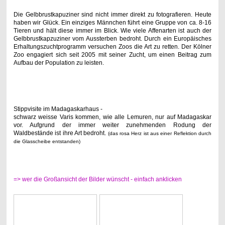
Die Gelbbrustkapuziner sind nicht immer direkt zu fotografieren. Heute
haben wir Glück. Ein einziges Männchen führt eine Gruppe von ca. 8-16
Tieren und hält diese immer im Blick. Wie viele Affenarten ist auch der
Gelbbrustkapzuziner vom Aussterben bedroht. Durch ein Europäisches
Erhaltungszuchtprogramm versuchen Zoos die Art zu retten. Der Kölner
Zoo engagiert sich seit 2005 mit seiner Zucht, um einen Beitrag zum
Aufbau der Population zu leisten.
Stippvisite im Madagaskarhaus -
schwarz weisse Varis kommen, wie alle Lemuren, nur auf Madagaskar
vor. Aufgrund der immer weiter zunehmenden Rodung der
Waldbestände ist ihre Art bedroht.
(das rosa Herz ist aus einer Reflektion durch
die Glasscheibe entstanden)
=> wer die Großansicht der Bilder wünscht - einfach anklicken