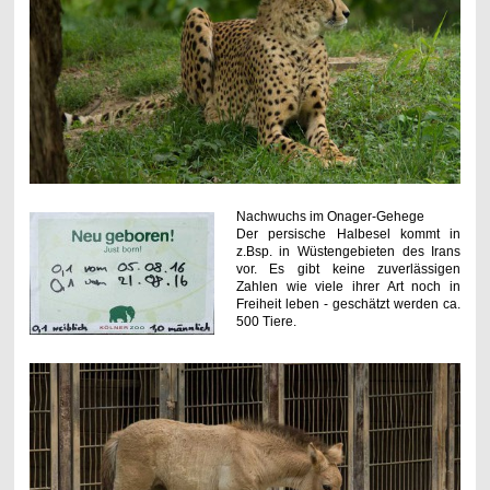
Nachwuchs im Onager-Gehege
Der persische Halbesel kommt in
z.Bsp. in Wüstengebieten des Irans
vor. Es gibt keine zuverlässigen
Zahlen wie viele ihrer Art noch in
Freiheit leben - geschätzt werden ca.
500 Tiere.