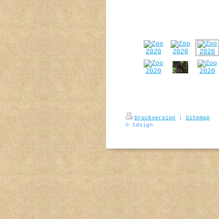
Druckversion
|
Sitemap
© tdsign