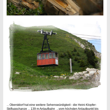
... Oberstdorf hat eine weitere Sehenswürdigkeit - die Heini-Klopfer-
Skiflugschanze ... 139 m Anlaufbahn ...vom höchsten Anlaufpunkt bis