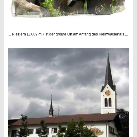
... Riezlern (1.089 m ) ist der größte Ort am Anfang des Kleinwalsertals ...