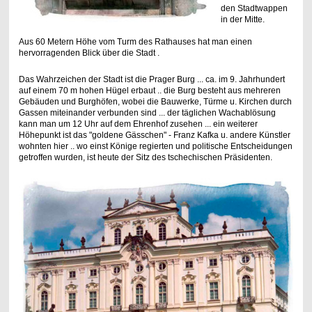
den Stadtwappen
in der Mitte.
Aus 60 Metern Höhe vom Turm des Rathauses hat man einen
hervorragenden Blick über die Stadt .
Das Wahrzeichen der Stadt ist die Prager Burg ... ca. im 9. Jahrhundert
auf einem 70 m hohen Hügel erbaut .. die Burg besteht aus mehreren
Gebäuden und Burghöfen, wobei die Bauwerke, Türme u. Kirchen durch
Gassen miteinander verbunden sind ... der täglichen Wachablösung
kann man um 12 Uhr auf dem Ehrenhof zusehen ... ein weiterer
Höhepunkt ist das "goldene Gässchen" - Franz Kafka u. andere Künstler
wohnten hier .. wo einst Könige regierten und politische Entscheidungen
getroffen wurden, ist heute der Sitz des tschechischen Präsidenten.