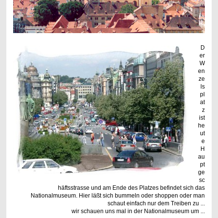
D
er
W
en
ze
ls
pl
at
z
ist
he
ut
e
H
au
pt
ge
sc
häftsstrasse und am Ende des Platzes befindet sich das
Nationalmuseum. Hier läßt sich bummeln oder shoppen oder man
schaut einfach nur dem Treiben zu ...
wir schauen uns mal in der Nationalmuseum um ...