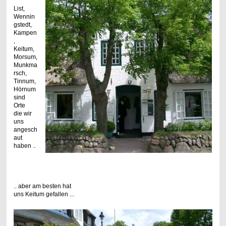
List,
Wennin
gstedt,
Kampen
,
Keitum,
Morsum,
Munkma
rsch,
Tinnum,
Hörnum
sind
Orte
die wir
uns
angesch
aut
haben ..
.. aber am besten hat
uns Keitum gefallen ...