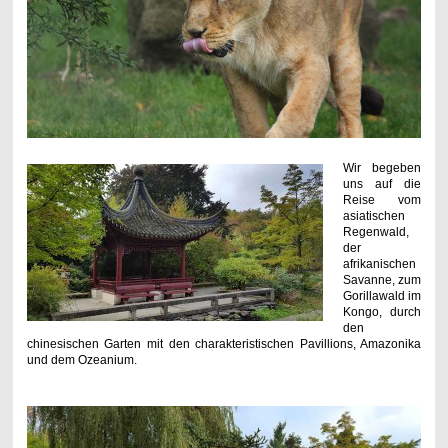
Wir begeben
uns auf die
Reise vom
asiatischen
Regenwald,
der
afrikanischen
Savanne, zum
Gorillawald im
Kongo, durch
den
chinesischen Garten mit den charakteristischen Pavillions, Amazonika
und dem Ozeanium.