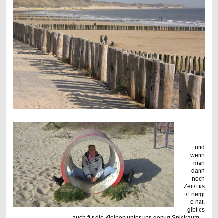
... und
wenn
man
dann
noch
Zeit/Lus
t/Energi
e hat,
gibt es
auch für die Kleinen unter uns genug Spielraum ...