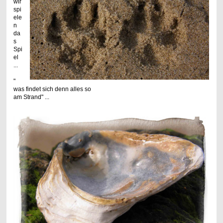
wir
spi
ele
n
da
s
Spi
el
...
"
was findet sich denn alles so
am Strand" ...